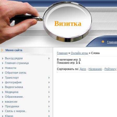
Визитка
Главна
Меню сайта
Главная
»
Онлайн игры
» Слова
Выход рядом
В категории игр
:
1
Показано игр
:
1-1
Главная страница
Новости
Сортировать по
:
Дате
·
Названию
·
Рейтингу
Обратная связь
Транспорт
фотография
Видеосъемка
Медицина
Образование.
вакансии
Праздники
Связь с миром.
Юмор