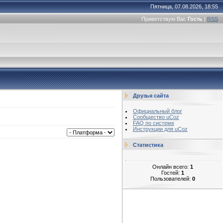
Пятница, 07.08.2026, 18:55
Приветствую Вас
Гость
|
RSS
Друзья сайта
Официальный блог
Сообщество uCoz
FAQ по системе
Инструкции для uCoz
Статистика
Онлайн всего:
1
Гостей:
1
Пользователей:
0