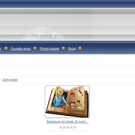
я
Онлайн игры
Регистрация
Вход
·
Запускам
Книжные истории. В поис...