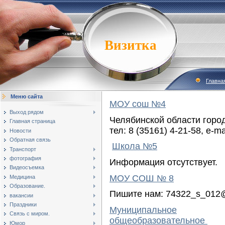
Визитка
Главна
Меню сайта
МОУ сош №4
Выход рядом
Челябинской области город
Главная страница
тел: 8 (35161) 4-21-58, e-m
Новости
Обратная связь
Школа №5
Транспорт
фотография
Информация отсутствует.
Видеосъемка
МОУ СОШ № 8
Медицина
Образование.
Пишите нам: 74322_s_012@
вакансии
Праздники
Муниципальное
Связь с миром.
общеобразовательное
Юмор