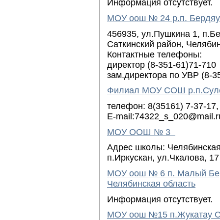
Информация отсутствует.
МОУ оош № 24 р.п. Бердя
456935, ул.Пушкина 1, п.Б
Саткинский район, Челябин
Контактные телефоны:
директор (8-351-61)71-710
зам.директора по УВР (8-3
Филиал МОУ СОШ р.п.Суле
телефон: 8(35161) 7-37-17,
E-mail:74322_s_020@mail.r
МОУ ООШ № 3
Адрес школы: Челябинская 
п.Иркускан, ул.Чкалова, 17
МОУ оош № 6 п. Малый Бе
Челябинская область
Информация отсутствует.
МОУ оош №15 п.Жукатау С