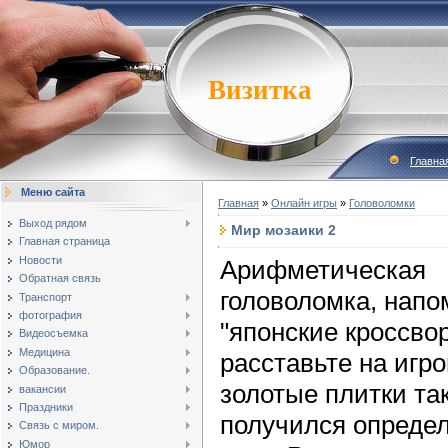
Визитка
Главна
Меню сайта
Главная
»
Онлайн игры
»
Головоломки
Выход рядом
Мир мозаики 2
Главная страница
Новости
Арифметическая
Обратная связь
головоломка, нап
Транспорт
фотография
"японские кроссво
Видеосъемка
Медицина
расставьте на игр
Образование.
золотые плитки та
вакансии
Праздники
получился опреде
Связь с миром.
Юмор