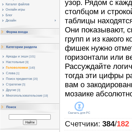
узор. Рядом с каж
Каталог файлов
столбцом и строко
Онлайн игры
Блог
таблицы находятс
Дизайн
Они показывают, с
Форма входа
групп и из какого 
фишек нужно отме
Категории раздела
горизонтали или в
Аркады и экшн
[101]
Настольные
[9]
Рассуждайте логич
Головоломки
[140]
тогда эти цифры р
Слова
[1]
Поиск предметов
[20]
вам о закодирован
Стратегии
[5]
Другие
[3]
мозаике абсолютно
Многопользовательские
[19]
Поиск
Скачать для
PC
Счетчики
:
384
/
182