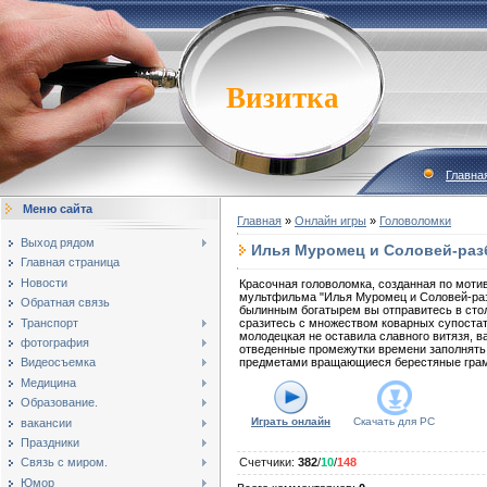
Визитка
Главна
Меню сайта
Главная
»
Онлайн игры
»
Головоломки
Выход рядом
Илья Муромец и Соловей-разб
Главная страница
Новости
Красочная головоломка, созданная по моти
мультфильма "Илья Муромец и Соловей-раз
Обратная связь
былинным богатырем вы отправитесь в сто
Транспорт
сразитесь с множеством коварных супостат
молодецкая не оставила славного витязя, 
фотография
отведенные промежутки времени заполнят
предметами вращающиеся берестяные гра
Видеосъемка
Медицина
Образование.
Играть онлайн
Скачать для
PC
вакансии
Праздники
Связь с миром.
Счетчики
:
382
/
10
/
148
Юмор