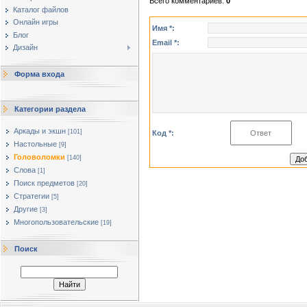
Всего комментариев
:
0
Каталог файлов
Онлайн игры
Имя *:
Блог
Email *:
Дизайн
Форма входа
Категории раздела
Аркады и экшн
[101]
Код *:
Настольные
[9]
Головоломки
[140]
Слова
[1]
Поиск предметов
[20]
Стратегии
[5]
Другие
[3]
Многопользовательские
[19]
Поиск