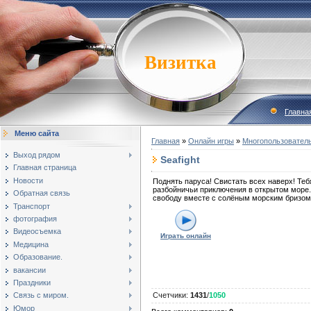
Визитка
Главна
Меню сайта
Главная
»
Онлайн игры
»
Многопользовател
Выход рядом
Seafight
Главная страница
Новости
Поднять паруса! Свистать всех наверх! Те
разбойничьи приключения в открытом море
Обратная связь
свободу вместе с солёным морским бризом.
Транспорт
фотография
Видеосъемка
Играть онлайн
Медицина
Образование.
вакансии
Праздники
Связь с миром.
Счетчики
:
1431
/
1050
Юмор