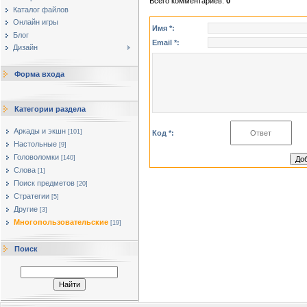
Всего комментариев
:
0
Каталог файлов
Онлайн игры
Имя *:
Блог
Email *:
Дизайн
Форма входа
Категории раздела
Аркады и экшн
[101]
Код *:
Настольные
[9]
Головоломки
[140]
Слова
[1]
Поиск предметов
[20]
Стратегии
[5]
Другие
[3]
Многопользовательские
[19]
Поиск