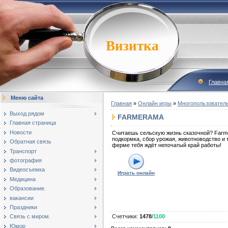
Визитка
Главна
Меню сайта
Главная
»
Онлайн игры
»
Многопользовател
Выход рядом
FARMERAMA
Главная страница
Новости
Считаешь сельскую жизнь сказочной? Farme
подкормка, сбор урожая, животноводство и 
Обратная связь
ферме тебя ждёт непочатый край работы!
Транспорт
фотография
Видеосъемка
Играть онлайн
Медицина
Образование.
вакансии
Праздники
Связь с миром.
Счетчики
:
1478
/
1100
Юмор