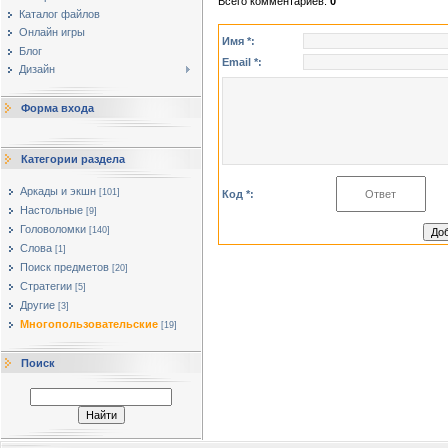
Всего комментариев
:
0
Каталог файлов
Онлайн игры
Имя *:
Блог
Email *:
Дизайн
Форма входа
Категории раздела
Аркады и экшн
[101]
Код *:
Настольные
[9]
Головоломки
[140]
Слова
[1]
Поиск предметов
[20]
Стратегии
[5]
Другие
[3]
Многопользовательские
[19]
Поиск