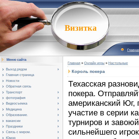
Визитка
Главна
Меню сайта
Главная
»
Онлайн игры
»
Настольные
Выход рядом
Король покера
Главная страница
Новости
Техасская разнови
Обратная связь
покера. Отправляй
Транспорт
фотография
американский Юг,
Видеосъемка
Медицина
участие в серии к
Образование.
турниров и завоюй
вакансии
Праздники
сильнейшего игрок
Связь с миром.
Юмор