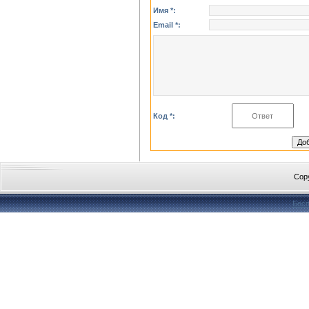
Имя *:
Email *:
Код *:
Cop
Бесп