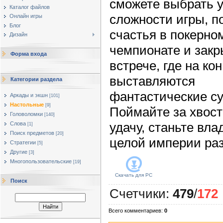
сможете выбрать 
Каталог файлов
сложности игры, п
Онлайн игры
Блог
счастья в покерно
Дизайн
чемпионате и зак
Форма входа
встрече, где на кон
выставляются
Категории раздела
фантастические с
Аркады и экшн
[101]
Настольные
[9]
Поймайте за хвост
Головоломки
[140]
удачу, станьте вл
Слова
[1]
Поиск предметов
[20]
целой империи ра
Стратегии
[5]
Другие
[3]
Многопользовательские
[19]
Скачать для
PC
Поиск
Счетчики
:
479
/
172
Всего комментариев
:
0