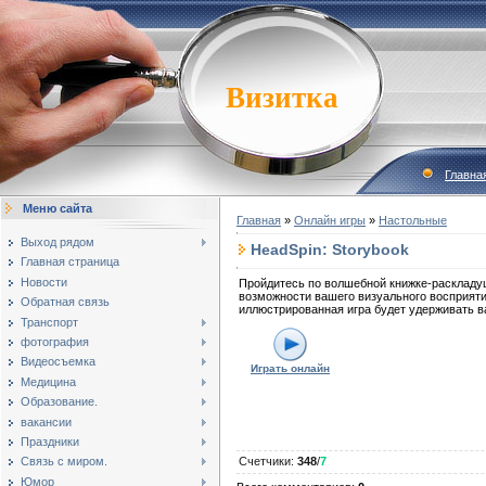
Визитка
Главна
Меню сайта
Главная
»
Онлайн игры
»
Настольные
Выход рядом
HeadSpin: Storybook
Главная страница
Новости
Пройдитесь по волшебной книжке-раскладу
возможности вашего визуального восприяти
Обратная связь
иллюстрированная игра будет удерживать 
Транспорт
фотография
Видеосъемка
Играть онлайн
Медицина
Образование.
вакансии
Праздники
Связь с миром.
Счетчики
:
348
/
7
Юмор