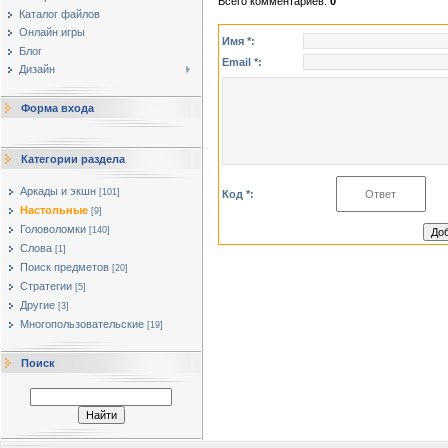
Всего комментариев
:
0
Каталог файлов
Онлайн игры
Имя *:
Блог
Email *:
Дизайн
Форма входа
Категории раздела
Аркады и экшн
[101]
Код *:
Настольные
[9]
Головоломки
[140]
Слова
[1]
Поиск предметов
[20]
Стратегии
[5]
Другие
[3]
Многопользовательские
[19]
Поиск