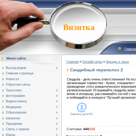
Визитка
Главна
Меню сайта
Главная
»
Онлайн игры
»
Аркады и экшн
Выход рядом
Свадебный переполох 2
Главная страница
Новости
Свадьба - дело очень ответственное! Но ес
организации торжества - Куинн, специалист 
Обратная связь
проведение этого романтического мероприя
Транспорт
увлекательным! Устраивайте свадьбы вмест
меню и интерьер, рассаживайте гостей с 
фотография
и побеждайте в конкурсе "Лучший организат
Видеосъемка
Медицина
Образование.
Скачать для
PC
вакансии
Праздники
Связь с миром.
Счетчики
:
444
/
156
Юмор