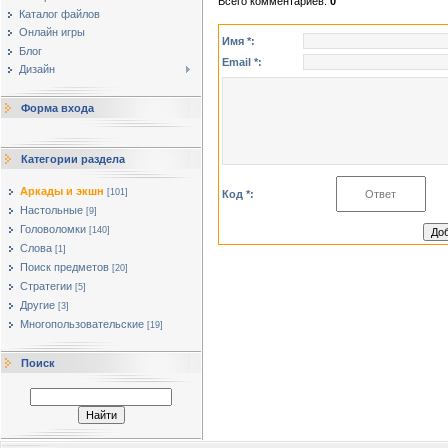
Всего комментариев
:
0
Каталог файлов
Онлайн игры
Имя *:
Блог
Email *:
Дизайн
Форма входа
Категории раздела
Аркады и экшн
[101]
Код *:
Настольные
[9]
Головоломки
[140]
Слова
[1]
Поиск предметов
[20]
Стратегии
[5]
Другие
[3]
Многопользовательские
[19]
Поиск