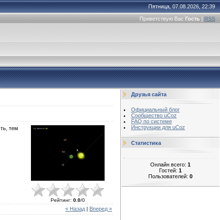
Пятница, 07.08.2026, 22:39
Приветствую Вас
Гость
|
RSS
Друзья сайта
Официальный блог
Сообщество uCoz
FAQ по системе
Инструкции для uCoz
ть, тем
Статистика
Онлайн всего:
1
Гостей:
1
Пользователей:
0
Рейтинг
:
0.0
/
0
« Назад
|
Вперед »