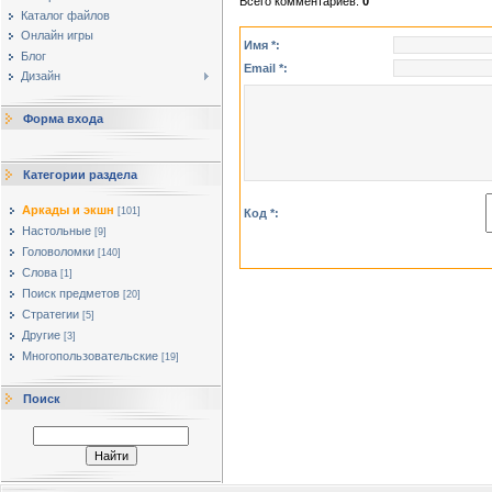
Всего комментариев
:
0
Каталог файлов
Онлайн игры
Имя *:
Блог
Email *:
Дизайн
Форма входа
Категории раздела
Аркады и экшн
[101]
Код *:
Настольные
[9]
Головоломки
[140]
Слова
[1]
Поиск предметов
[20]
Стратегии
[5]
Другие
[3]
Многопользовательские
[19]
Поиск