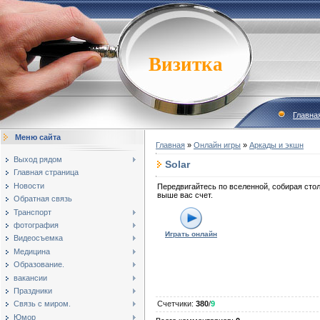
Визитка
Главна
Меню сайта
Главная
»
Онлайн игры
»
Аркады и экшн
Выход рядом
Solar
Главная страница
Новости
Передвигайтесь по вселенной, собирая стол
выше вас счет.
Обратная связь
Транспорт
фотография
Играть онлайн
Видеосъемка
Медицина
Образование.
вакансии
Праздники
Связь с миром.
Счетчики
:
380
/
9
Юмор