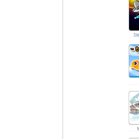
The
М