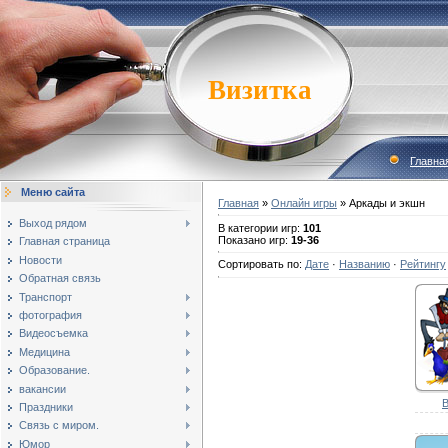
Визитка
Главна
Меню сайта
Главная
»
Онлайн игры
» Аркады и экшн
Выход рядом
В категории игр
:
101
Показано игр
:
19-36
Главная страница
Новости
Сортировать по
:
Дате
·
Названию
·
Рейтингу
Обратная связь
Транспорт
фотография
Видеосъемка
Медицина
Образование.
вакансии
Праздники
Связь с миром.
Юмор