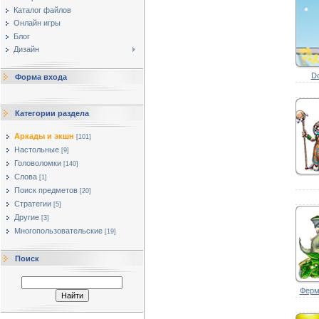
Каталог файлов
Онлайн игры
Блог
Дизайн
Do
Форма входа
Категории раздела
Аркады и экшн
[101]
Настольные
[9]
Головоломки
[140]
Слова
[1]
Поиск предметов
[20]
Стратегии
[5]
Другие
[3]
Многопользовательские
[19]
Поиск
Ферма