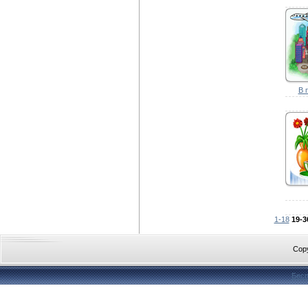
В 
1-18
19-3
Cop
Бесп