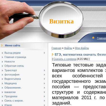
Визитка
Главна
Меню сайта
Главная
»
Файлы
»
Мои файлы
Выход рядом
ЕГЭ, математика скачать безп
Главная страница
[
Скачать с сервера
(4.21 Mb) ]
Новости
Типовые тестовые зада
Обратная связь
вариантов комплектов 
Транспорт
всех особенносте
фотография
Видеосъемка
государственного экз
Медицина
пособия — предостав
Образование.
структуре и содержан
вакансии
материалов 2011 г. по
Праздники
Связь с миром.
заданий.
Юмор