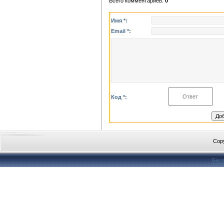
Всего комментариев
:
0
Имя *:
Email *:
Код *:
Cop
Бесп