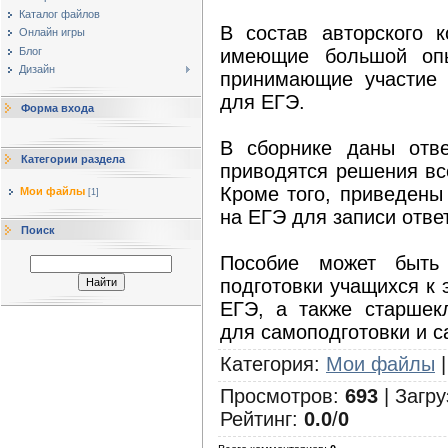
Каталог файлов
В состав авторского к
Онлайн игры
имеющие большой оп
Блог
Дизайн
принимающие участие 
для ЕГЭ.
Форма входа
В сборнике даны отв
Категории раздела
приводятся решения вс
Кроме того, приведены
Мои файлы
[1]
на ЕГЭ для записи отве
Поиск
Пособие может быть 
подготовки учащихся к
ЕГЭ, а также старшек
для самоподготовки и с
Категория
:
Мои файлы
Просмотров
:
693
|
Загру
Рейтинг
:
0.0
/
0